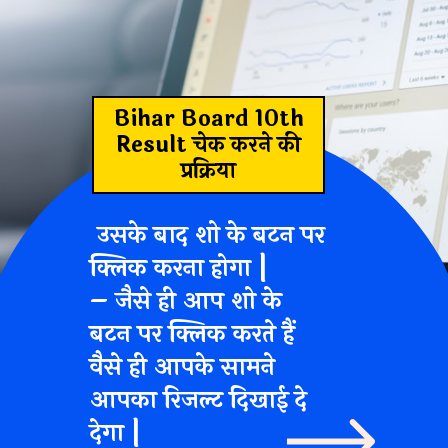
Bihar Board 10th
Result
चेक करने की
प्रक्रिया
उसके बाद
शो के बटन पर
क्लिक
करना होगा |
– जैसे ही आप शो के
बटन पर क्लिक करते हैं
वैसे ही आपके सामने
आपका रिजल्ट दिखाई दे
देगा |