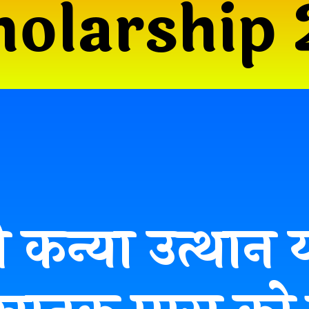
holarship
्री कन्या उत्थान