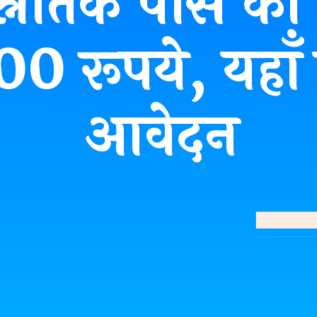
्नातक पास को म
 रूपये, यहाँ स
आवेदन