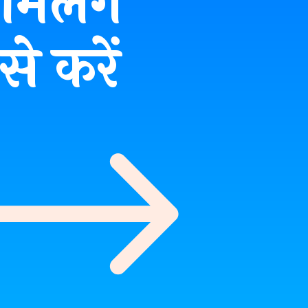
िलेंगे
े करें