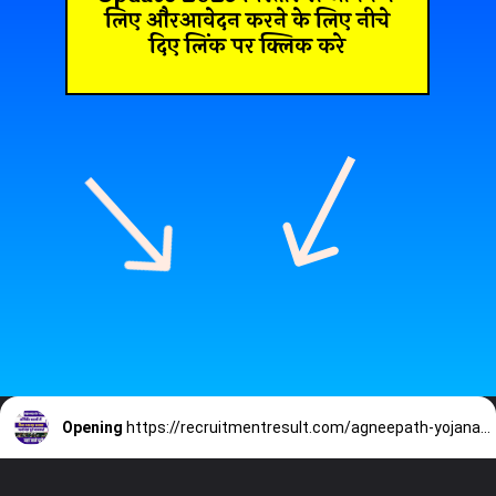
लिए औरआवेदन करने के लिए नीचे
दिए लिंक पर क्लिक करे
Opening
https://recruitmentresult.com/agneepath-yojana-new-update-2023/