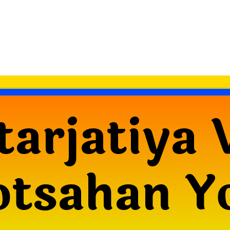
tarjatiya 
otsahan Y