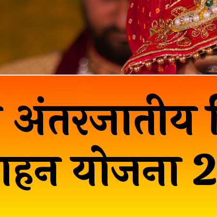
र अंतरजातीय 
त्साहन योजना