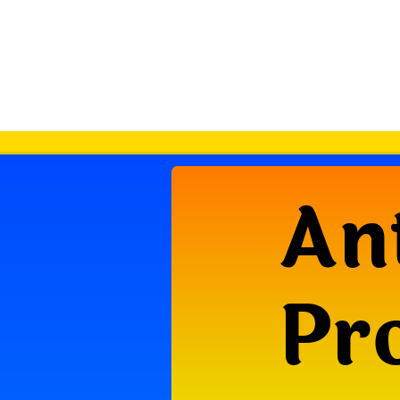
An
Pr