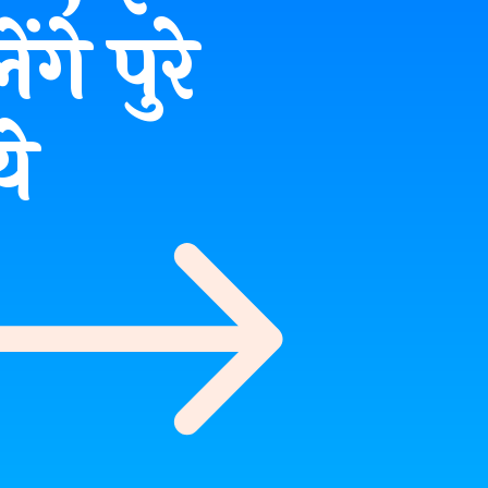
गे पुरे
े