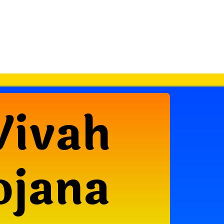
Vivah
ojana