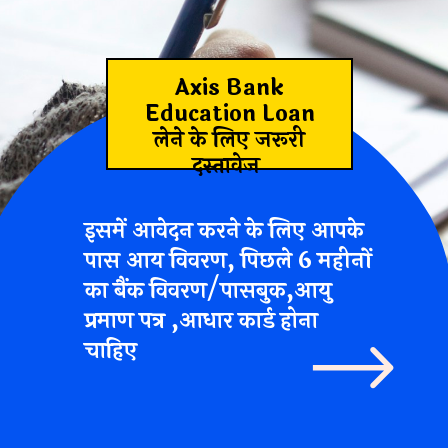
Axis Bank
Education Loan
लेने के लिए जरूरी
दस्तावेज
इसमें आवेदन करने के लिए आपके
पास आय विवरण, पिछले 6 महीनों
का बैंक विवरण/पासबुक,आयु
प्रमाण पत्र ,आधार कार्ड होना
चाहिए