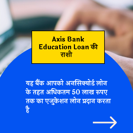
Axis Bank
Education Loan की
राशी
यह बैंक आपको अनसिक्योर्ड लोन
के तहत अधिकतम
50 लाख रुपए
तक का एजुकेशन लोन प्रदान करता
है