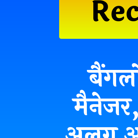
Re
बैंगल
मैनेजर
अलग अल