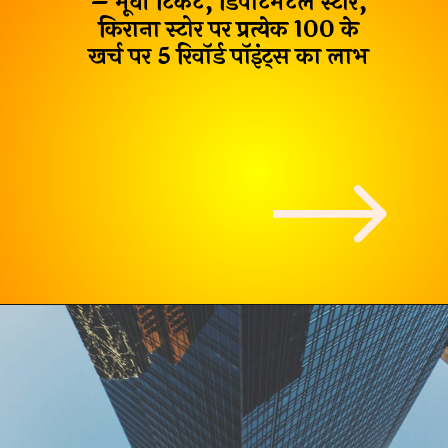
– मूवी टिकट, डिपार्टमेंटल स्टोर,
किराना स्टोर पर प्रत्येक ₹100 के
खर्च पर
5 रिवॉर्ड पॉइंट्स
का लाभ