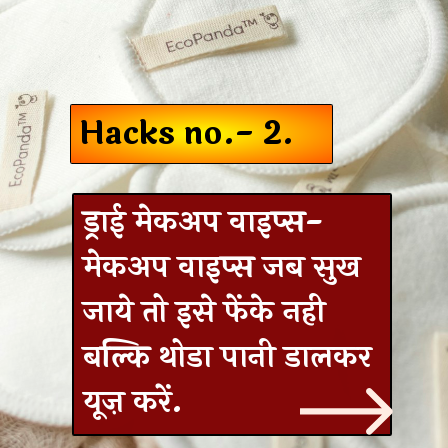
Hacks no.- 2.
ड्राई मेकअप वाइप्स-
मेकअप वाइप्स जब सुख
जाये तो इसे फेंके नही
बल्कि थोडा पानी डालकर
यूज़ करें.