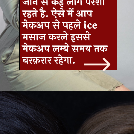
जाने से कई लोग परेशां
रहते है. ऐसे में आप
मेकअप से पहले ice
मसाज करले इससे
मेकअप लम्बे समय तक
बरक़रार रहेगा.