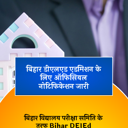
बिहार डीएलएड एडमिशन के
लिए ऑफिसियल
नोटिफिकेशन जारी
बिहार विद्यालय परीक्षा समिति के
तरफ
Bihar DEIEd