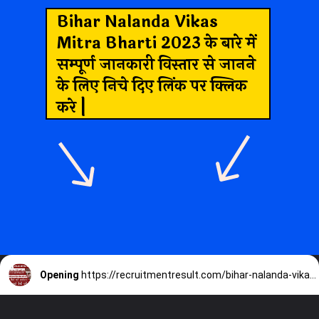
Bihar Nalanda Vikas
Mitra Bharti 2023
के बारे में
सम्पूर्ण जानकारी विस्तार से जानने
के लिए निचे दिए लिंक पर क्लिक
करे |
Opening
https://recruitmentresult.com/bihar-nalanda-vikas-mitra-bharti-2023/