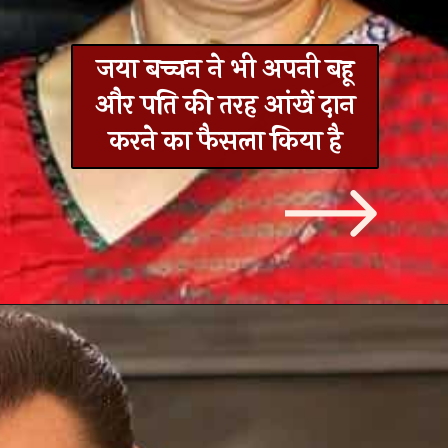
जया बच्चन ने भी अपनी बहू
और पति की तरह आंखें दान
करने का फैसला किया है