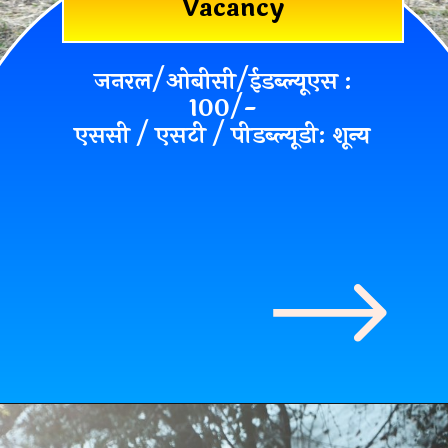
Vacancy
जनरल/ओबीसी/ईडब्ल्यूएस :
100/-
एससी / एसटी / पीडब्ल्यूडी: शून्य