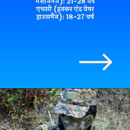
मशीनमैन): 21-28 वर्ष
एचसी (इनकर एंड वेयर
हाउसमैन): 18-27 वर्ष