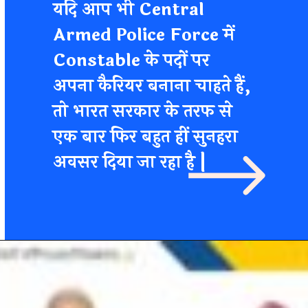
यदि आप भी
Central
Armed Police Force
में
Constable
के पदों पर
अपना कैरियर बनाना चाहते हैं,
तो
भारत सरकार
के तरफ से
एक बार फिर बहुत हीं सुनहरा
Post Detail
अवसर दिया जा रहा है |
CRPF Constable
Recruitment
2023 :-