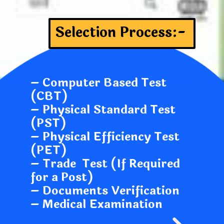
Selection Process:-
– Computer Based Test
(CBT)
– Physical Standard Test
(PST)
– Physical Efficiency Test
(PET)
– Trade Test (If Required
for a Post)
– Documents Verification
– Medical Examination