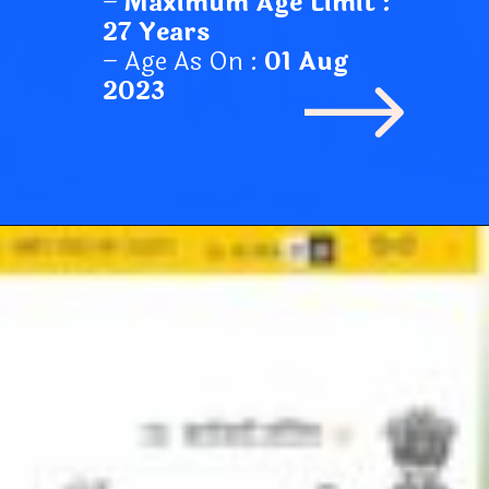
–
Maximum Age Limit :
27 Years
– Age As On :
01 Aug
2023