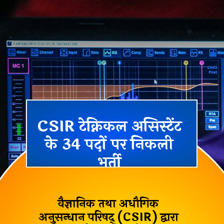
CSIR टेक्निकल असिस्टेंट
के 34 पदों पर निकली
भर्ती
वैज्ञानिक तथा अधौगिक
अनुसन्धान परिषद् (CSIR)
द्वारा