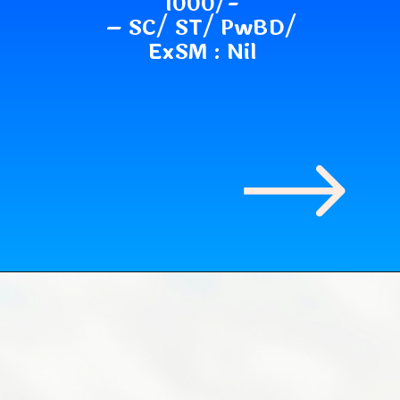
1000/-
– SC/ ST/ PwBD/
ExSM : Nil