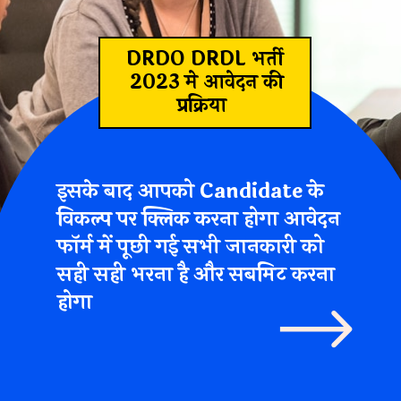
DRDO DRDL भर्ती
2023 मे आवेदन की
प्रक्रिया
इसके बाद आपको Candidate के
विकल्प पर क्लिक करना होगा आवेदन
फॉर्म में पूछी गई सभी जानकारी को
सही सही भरना है और सबमिट करना
होगा