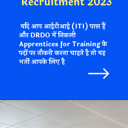
Recruitment 2023
यदि आप आईटीआई (ITI) पास हैं
और DRDO में निकली
Apprentices for Training के
पदों पर नौकरी करना चाहते है तो यह
भर्ती आपके लिए है