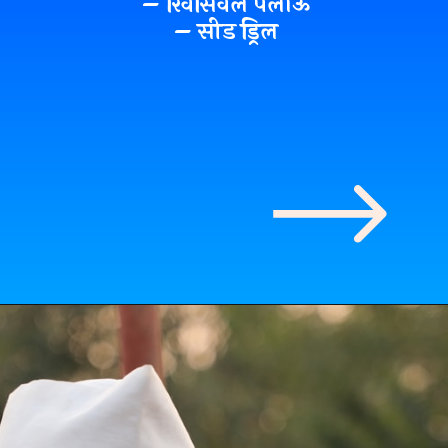
– रिवर्सिवल पलाऊ
– सीड ड्रिल