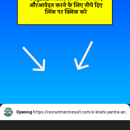
औरआवेदन करने के लिए नीचे दिए
लिंक पर क्लिक करे
Opening
https://recruitmentresult.com/e-krishi-yantra-anudan-yojana/