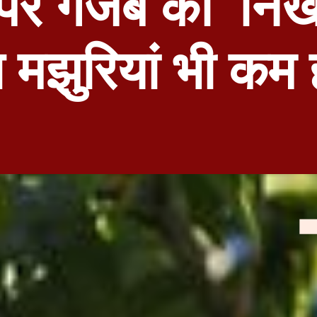
पर गजब की निख
मझुरियां भी कम 