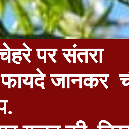
ें चेहरे पर संतरा
े फायदे जानकर च
प.