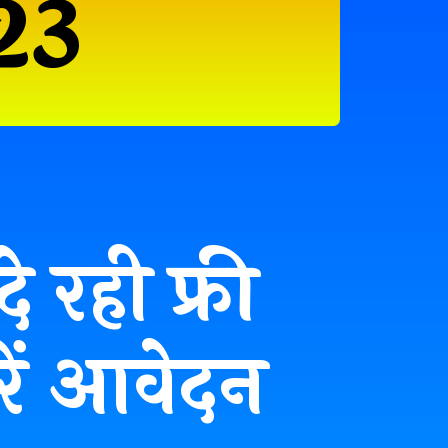
023
रही फ्री
ें आवेदन