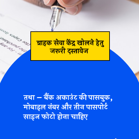
ग्राहक सेवा केंद्र खोलने हेतु
जरूरी दस्तावेज
तथा
– बैंक अकाउंट की पासबुक,
मोबाइल नंबर और तीन पासपोर्ट
साइज फोटो होना चाहिए