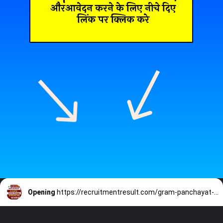
औरआवेदन करने के लिए नीचे दिए
लिंक पर क्लिक करे
Opening
https://recruitmentresult.com/gram-panchayat-work-report/