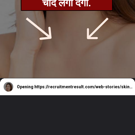
चाँद लगा देगी.
Opening
https://recruitmentresult.com/web-stories/skin-glowing-tips-naturally/