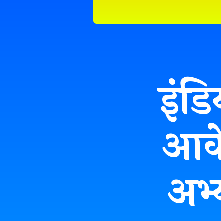
इंडि
आवे
अभ्