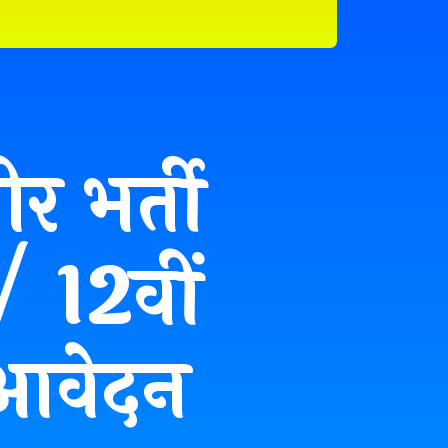
ीर भर्ती
/ 12वीं
द आवेदन