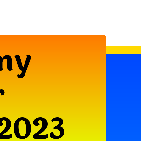
my
r
 2023