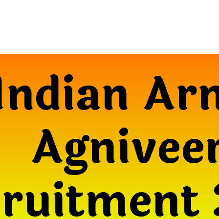
Indian Ar
Agnivee
cruitment