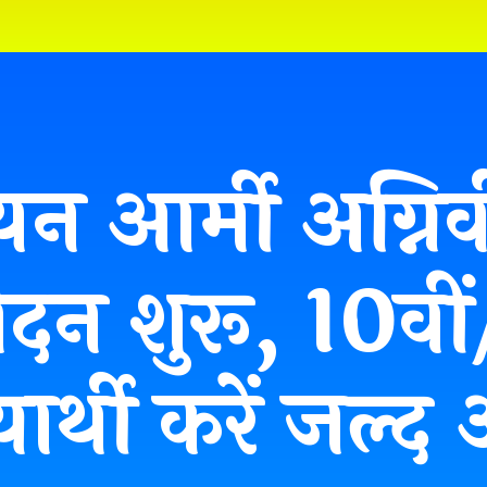
यन आर्मी अग्निव
दन शुरू, 10वीं
यार्थी करें जल्