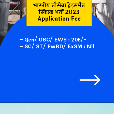
भारतीय नौसेना ट्रेड्समैन
स्किल्ड भर्ती 2023
Application Fee
– Gen/ OBC/ EWS :
205/-
– SC/ ST/ PwBD/ ExSM :
Nil