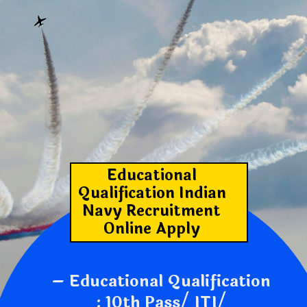
Educational
Qualification
Indian
Navy Recruitment
Online Apply
– Educational Qualification
: 10th Pass/ ITI/