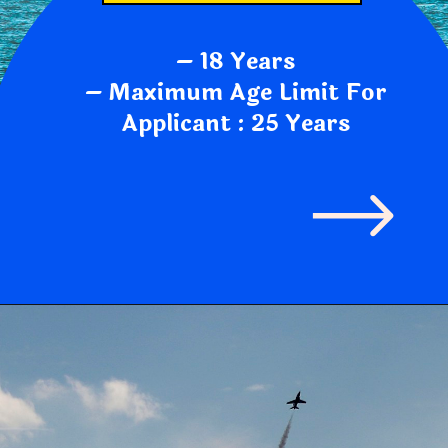
– 18 Years
– Maximum Age Limit For
Applicant : 25 Years