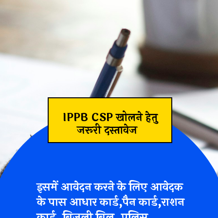
IPPB CSP खोलने हेतु
जरूरी दस्तावेज
इसमें आवेदन करने के लिए आवेदक
के पास आधार कार्ड,पैन कार्ड,राशन
कार्ड ,बिजली बिल, पुलिस