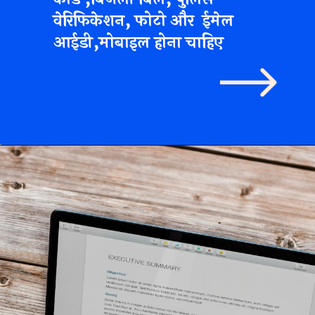
वेरिफिकेशन, फोटो और ईमेल
आईडी,मोबाइल होना चाहिए