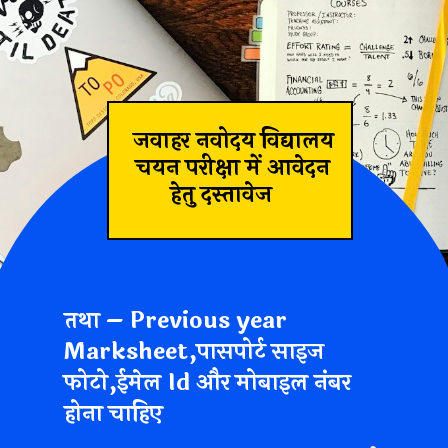
जवाहर नवोदय विद्यालय
चयन परीक्षा में आवेदन
हेतु दस्तावेज
तथा
– Previous year
Marksheet,पासपोर्ट साइज
फोटो,ईमेल Id और मोबाइल नंबर
होना चाहिए