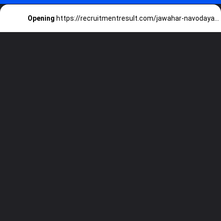
Opening
https://recruitmentresult.com/jawahar-navodaya-vidhyalaya-admission-form-2023-24/