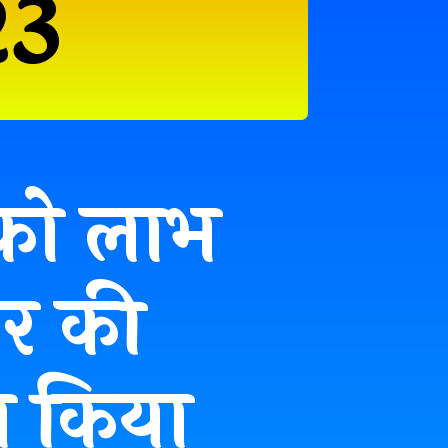
23
 को लाभ
ार की
 किया