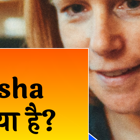
sha
ा है?