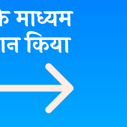
े माध्यम
दान किया