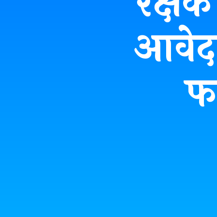
रक्षक
आवेद
फ