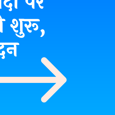
दों पर
 शुरू,
दन