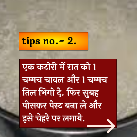
tips no.- 2.
एक कटोरी में रात को 1
चम्मच चावल और 1 चम्मच
तिल भिगो दे. फिर सुबह
पीसकर पेस्ट बना ले और
इसे चेहरे पर लगाये.