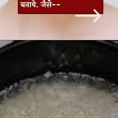
बनाये. जैसे--