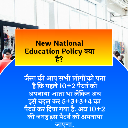
New National
Education Policy क्या
है?
जैसा की आप सभी लोगों को पता
है कि पहले 10+2 पैटर्न को
अपनाया जाता था लेकिन अब
इसे बदल कर 5+3+3+4 का
पैटर्न कर दिया गया है. अब 10+2
की जगह इस पैटर्न को अपनाया
जाएगा.