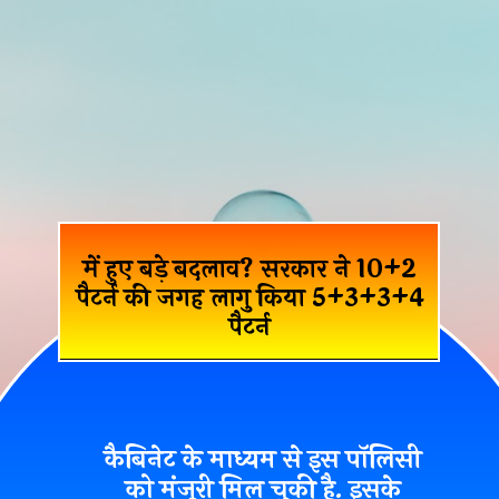
में हुए बड़े बदलाव? सरकार ने 10+2
पैटर्न की जगह लागु किया 5+3+3+4
पैटर्न
कैबिनेट के माध्यम से इस पॉलिसी
को मंजूरी मिल चुकी है. इसके