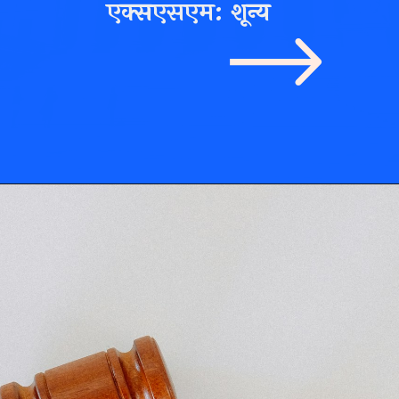
एक्सएसएम: शून्य