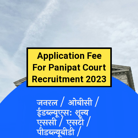
Application Fee
For Panipat Court
Recruitment 2023
जनरल / ओबीसी /
ईडब्ल्यूएस: शून
एससी / एसटी /
पीडब्ल्यूबीडी /