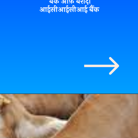
बैंक ऑफ़ बरोदा
आईसीआईसीआई बैंक