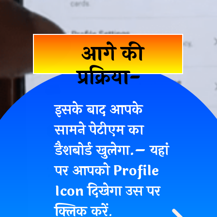
आगे की
प्रक्रिया-
इसके बाद आपके
सामने पेटीएम का
डैशबोर्ड खुलेगा.– यहां
पर आपको Profile
Icon दिखेगा उस पर
क्लिक करें
.