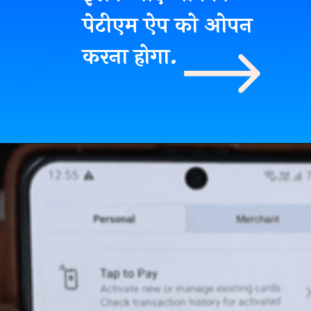
पेटीएम ऐप को ओपन
करना होगा.