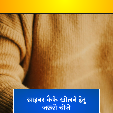
साइबर कैफे खोलने हेतु
जरूरी चीजे