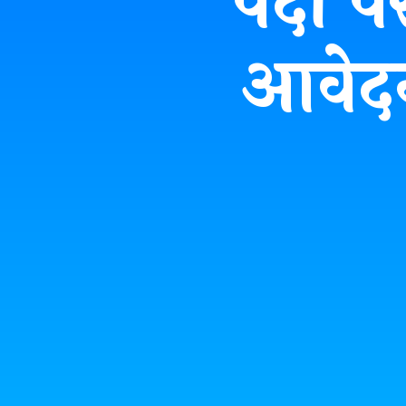
पदों प
आवेदन