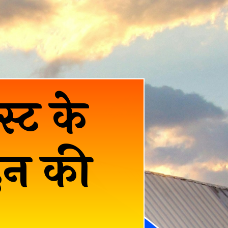
स्ट के
दन की