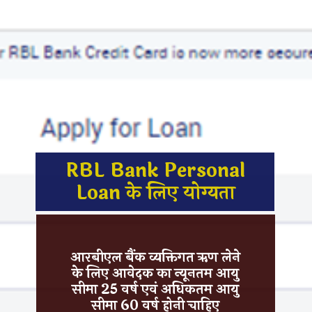
RBL Bank Personal
Loan
के लिए योग्यता
आरबीएल बैंक व्यक्तिगत ऋण लेने
के लिए आवेदक का न्यूनतम आयु
सीमा
25 वर्ष
एवं अधिकतम आयु
सीमा
60 वर्ष
होनी चाहिए