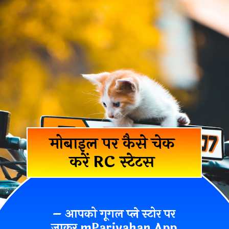
मोबाइल पर कैसे चेक
करें RC स्टेटस
– आपको गूगल प्ले स्टोर पर
जाकर
mParivahan App