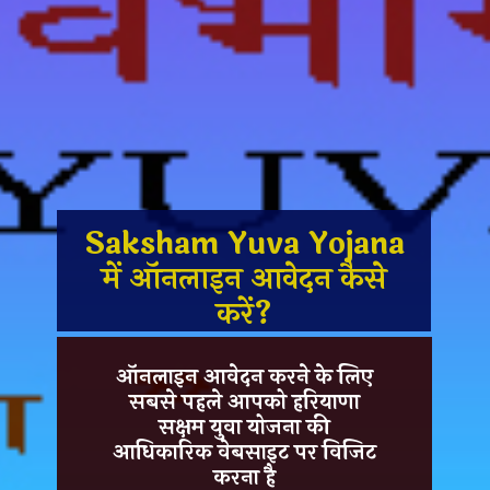
Saksham Yuva Yojana
में ऑनलाइन आवेदन कैसे
करें?
ऑनलाइन आवेदन करने के लिए
सबसे पहले आपको
हरियाणा
सक्षम युवा योजना
की
आधिकारिक वेबसाइट
पर विजिट
करना है