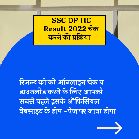
SSC DP HC
Result 2022 चेक
करने की प्रक्रिया
रिजल्ट को
को ऑनलाइन चेक व
डाउनलोड करने के लिए आपको
सबसे पहले इसके
ऑफिसियल
वेबसाइट
के होम -पेज पर जाना होगा