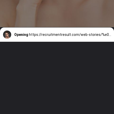
Opening
https://recruitmentresult.com/web-stories/%e0%a4%97%e0%a4%b0%e0%a4%ae%e0%a4%af-%e0%a4%ae-%e0%a4%9a%e0%a4%ae%e0%a4%95%e0%a4%a4-%e0%a4%b9%e0%a4%88-%e0%a4%a4%e0%a4%b5%e0%a4%9a-%e0%a4%95-%e0%a4%b2%e0%a4%8f-10-%e0%a4%ac%e0%a4%b9%e0%a4%a4%e0%a4%b0/