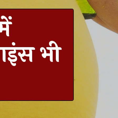
ें
साइंस भी