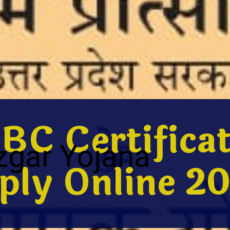
BC Certifica
zgar Yojana
ply Online 2