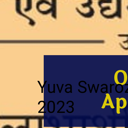
O
Yuva Swaro
Ap
2023