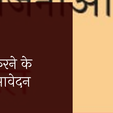
रने के
आवेदन