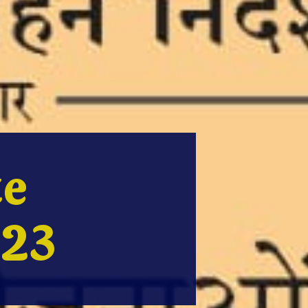
te
023