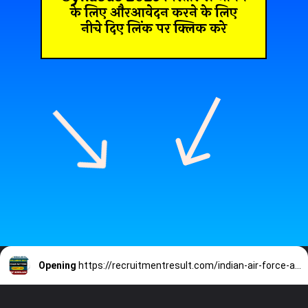
के लिए औरआवेदन करने के लिए
नीचे दिए लिंक पर क्लिक करे
Opening
https://recruitmentresult.com/indian-air-force-agniveer-syllabus-2023/