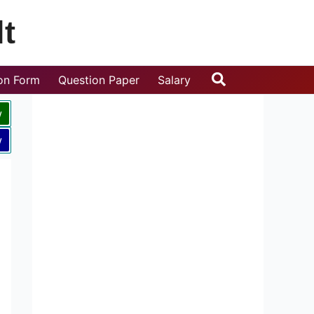
t
Search
ion Form
Question Paper
Salary
w
w