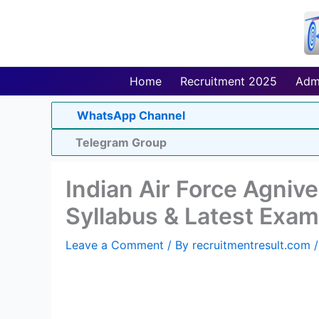
Skip
to
content
Home
Recruitment 2025
Adm
WhatsApp Channel
Telegram Group
Indian Air Force Agniv
Syllabus & Latest Exam
Leave a Comment
/ By
recruitmentresult.com