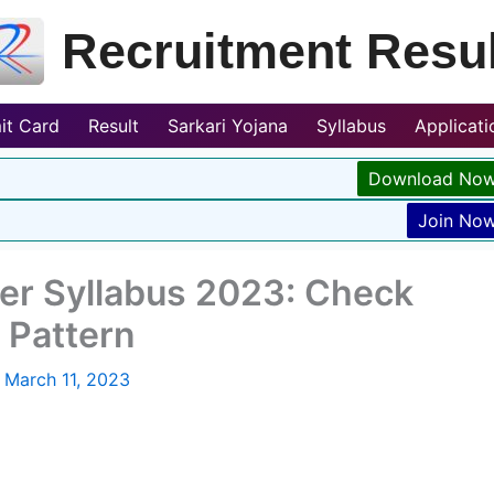
Recruitment Resul
it Card
Result
Sarkari Yojana
Syllabus
Applicat
Download No
Join No
eer Syllabus 2023: Check
 Pattern
/
March 11, 2023