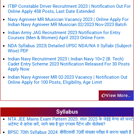
ITBP Constable Driver Recruitment 2023 | Notification Out For
Online Apply 458 Posts, Last Date Extended
Navy Agniveer MR Musician Vacancy 2023 | Online Apply For
Indian Navy Agniveer MR Musician 02/2023 Nov-2023 Batch
Indian Army JAG Recruitment 2023 Notification for Entry
Courses (Men & Women) April 2023 Online Form
NDA Syllabus 2023| Detailed UPSC NDA/NA II Syllabi (Subject-
Wise) PDF
Indian Navy Recruitment 2023 | Indian Navy 10+2 (B. Tech)
Cadet Entry Scheme 2023 Notification Released For 30 Posts
Apply Now
Indian Navy Agniveer MR 02-2023 Vacancy | Notification Out
Online Apply for 100 Posts, Eligibility, Age Limit
View More..
Syllabus
NTA JEE Mains Exam Pattern 2025: साल 2025 के जेईई मेन्स को फर्स्ट
अटेम्प्ट मे क्रेक करें, जाने क्या है पूरा एग्जाम पैर्टन और सेलेबस?
BPSC 70th Syllabus 2024: बीपीएससी 70वीं संयुक्त परीक्षा मे करना चाहते है