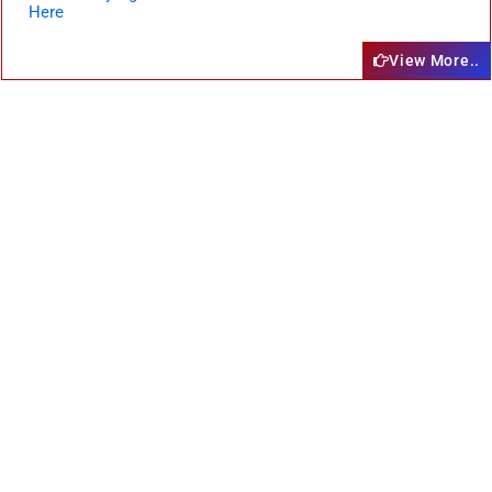
Here
View More..