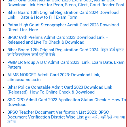
Bihar Civil Court Admit Card 2023 Exam Date, Admit Card
Download Link Here for Peon, Steno, Clerk, Court Reader Post
Bihar Board 10th Original Registration Card 2024 Download
Link – Date & How to Fill Exam Form
Patna High Court Stenographer Admit Card 2023 Download
Direct Link Here
BPSC 69th Prelims Admit Card 2023 Download Link –
Released and Live To Check & Download
Bihar Board 12th Original Registration Card 2024: बिहार बोर्ड इन्टर
का रेजिस्ट्रैशन कार्ड यहाँ से देखे
PGIMER Group A B C Admit Card 2023: Link, Exam Date, Exam
Pattern
AIIMS NORCET Admit Card 2023: Download Link,
aiimsexams.ac.in
Bihar Police Constable Admit Card 2023 Download Link
(Released): How To Online Check & Download
SSC CPO Admit Card 2023 Application Status Check – How To
Download
BPSC Teacher Document Verification List 2023: BPSC
Document Verification District Wise List हुआ जारी, यहाँ देखें क्या-क्या
लगेगा