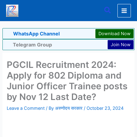
Skip
Search
to
content
WhatsApp Channel
Download Now
Telegram Group
Join Now
PGCIL Recruitment 2024:
Apply for 802 Diploma and
Junior Officer Trainee posts
by Nov 12 Last Date?
Leave a Comment
/ By
अरुणोदय सरकार
/
October 23, 2024