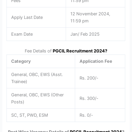
Fees
11:59 pm
12 November 2024,
Apply Last Date
11:59 pm
Exam Date
Jan/ Feb 2025
Fee Details of
PGCIL Recruitment 2024
?
Category
Application Fee
General, OBC, EWS (Asst.
Rs. 200/-
Trainee)
General, OBC, EWS (Other
Rs. 300/-
Posts)
SC, ST, PWD, ESM
Rs. 0/-
Post Wise Vacancy Details of
PGCIL Recruitment 2024
?