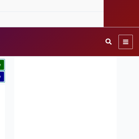
Search
w
w