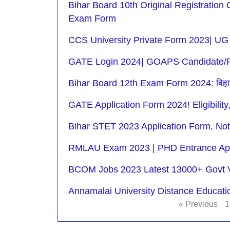
Bihar Board 10th Original Registration
Exam Form
CCS University Private Form 2023| UG
GATE Login 2024| GOAPS Candidate/Re
Bihar Board 12th Exam Form 2024: बिहार बोर्ड इ
GATE Application Form 2024! Eligibility
Bihar STET 2023 Application Form, Notif
RMLAU Exam 2023 | PHD Entrance Appl
BCOM Jobs 2023 Latest 13000+ Govt 
Annamalai University Distance Educat
« Previous
1